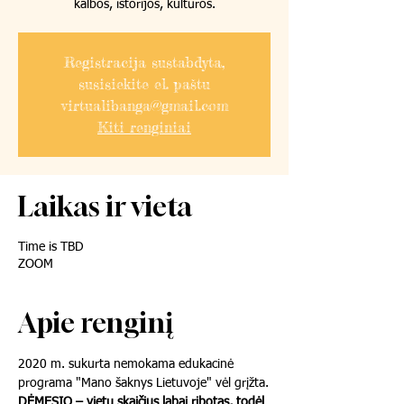
kalbos, istorijos, kultūros.
Registracija sustabdyta,
susisiekite el. paštu
virtualibanga@gmail.com
Kiti renginiai
Laikas ir vieta
Time is TBD
ZOOM
Apie renginį
2020 m. sukurta nemokama edukacinė 
programa "Mano šaknys Lietuvoje" vėl grįžta.
DĖMESIO – vietų skaičius labai ribotas, todėl 