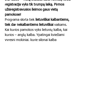
registracija vyks tik trumpą laiką. Pirmos 
užsiregistravusios šeimos gaus vietą 
pamokose!
Programa skirta tiek 
lietuviškai kalbantiems, 
tiek dar nekalbantiems lietuviškai
 vaikams. 
Kai kurios pamokos vyks lietuvių kalba, kai 
kurios – anglų kalba. Ypatingai kviečiami 
vyresni mokiniai, kurie silpnai kalba 
lietuviškai, bet nori sužinoti daugiau apie 
savo kraštą – jiems skirtos 
penktadienio 
pamokos anglų kalba
.
2025 m. rudens–žiemos 
tvarkaraštis
📅 
Pirmadieniai
17:00 – Kalbėjimo lietuvių kalba įgūdžių 
lavinimas (7+ m., bent minimaliai 
lietuviškai suprantantiems ir kalbantiems 
vaikams)
Rodyti daugiau