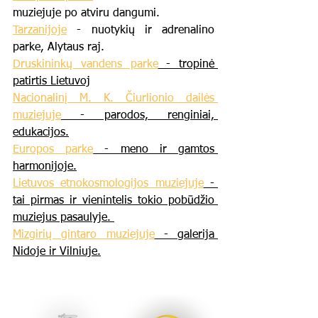
muziejuje po atviru dangumi.
Tarzanijoje
 - nuotykių ir adrenalino 
parke, Alytaus raj.
Druskininkų vandens parke
 - tropinė 
patirtis Lietuvoj
Nacionalinį M. K. Čiurlionio dailės 
muziejuje
 - parodos, renginiai, 
edukacijos.
Europos parke
 - meno ir gamtos 
harmonijoje.
Lietuvos etnokosmologijos muziejuje
 - 
tai pirmas ir vienintelis tokio pobūdžio 
muziejus pasaulyje. 
Mizgirių gintaro muziejuje
 - galerija 
Nidoje ir Vilniuje.