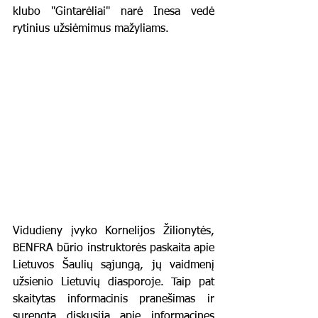
klubo "Gintarėliai" narė Inesa vedė 
rytinius užsiėmimus mažyliams.
Vidudieny įvyko Kornelijos Žilionytės, 
BENFRA būrio instruktorės paskaita apie 
Lietuvos Šaulių sąjungą, jų vaidmenį 
užsienio Lietuvių diasporoje. Taip pat 
skaitytas informacinis pranešimas ir 
surengta diskusija apie informacines 