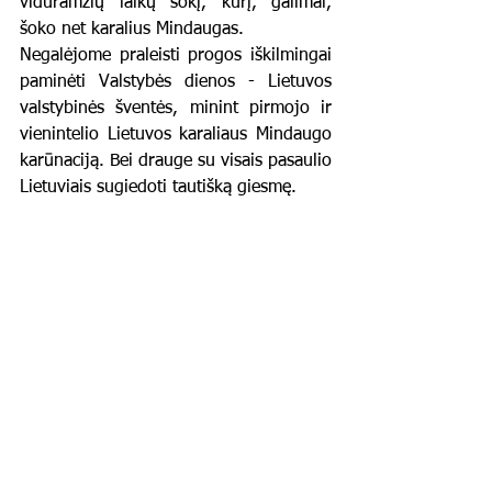
viduramžių laikų šokį, kurį, galimai, 
šoko net karalius Mindaugas.     
Negalėjome praleisti progos iškilmingai 
paminėti Valstybės dienos - Lietuvos 
valstybinės šventės, minint pirmojo ir 
vienintelio Lietuvos karaliaus Mindaugo 
karūnaciją. Bei drauge su visais pasaulio 
Lietuviais sugiedoti tautišką giesmę. 