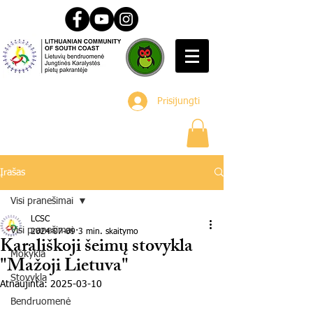
Prisijungti
Įrašas
Visi pranešimai
LCSC
Visi pranešimai
2024-07-09
3 min. skaitymo
Karališkoji šeimų stovykla
Mokykla
"Mažoji Lietuva"
Stovykla
Atnaujinta:
2025-03-10
Bendruomenė