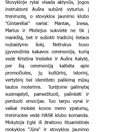
Stovykloje rytai visada aktyvūs, jogos 
instruktorė Aušra subūrė vyturius į 
treniruotę, o stovyklos jaunimo klubo 
"Gintarėliai" nariai: Mantas, Inesa, 
Marius ir Motiejus sukvietė ne tik į 
mankštą, bet ir sušokti tradicinį lietaus 
nubaidymo šokį. Netrukus buvo 
įgyvendinta kakavos ceremonija, kurią 
vedė Kristina Vedeikė ir Aušra Ralytė, 
per šią ceremoniją kalbėta apie 
promočiutes, jų kultūrinį, istorinį, 
vertybinį bei identiteto palikimą mūsų 
tautos moterims.  Turėjome galimybę 
susimąstyti, pamedituoti, palinkėti ir 
perduoti emocijas. Tuo tarpu vyrai ir 
vaikai mokėsi kovos meno ypatumų, 
treniruotes vedė HASK klubo komanda. 
Mokytoja Eglė iš Braitono lituanistinės 
mokyklos "Jūra" ir stovyklos jaunimo 