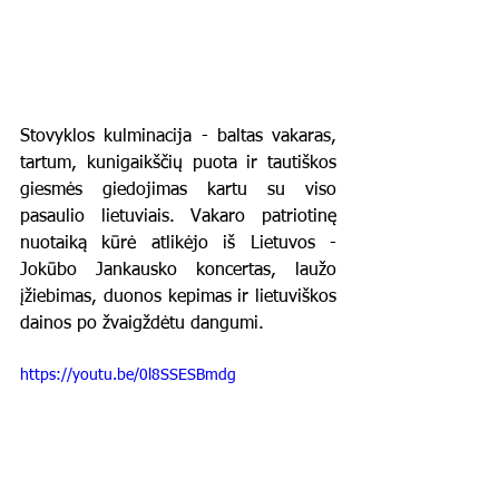
Stovyklos kulminacija - baltas vakaras, 
tartum, kunigaikščių puota ir tautiškos 
giesmės giedojimas kartu su viso 
pasaulio lietuviais. Vakaro patriotinę 
nuotaiką kūrė atlikėjo iš Lietuvos - 
Jokūbo Jankausko koncertas, laužo 
įžiebimas, duonos kepimas ir lietuviškos 
dainos po žvaigždėtu dangumi.
https://youtu.be/0l8SSESBmdg