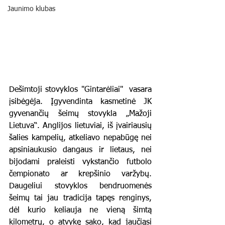
Jaunimo klubas
Dešimtoji stovyklos "Gintarėliai"  vasara 
įsibėgėja. Įgyvendinta kasmetinė JK 
gyvenančių šeimų stovykla „Mažoji 
Lietuva“. Anglijos lietuviai, iš įvairiausių 
šalies kampelių, atkeliavo nepabūgę nei 
apsiniaukusio dangaus ir lietaus, nei 
bijodami praleisti vykstančio futbolo 
čempionato ar krepšinio varžybų. 
Daugeliui stovyklos bendruomenės 
šeimų tai jau tradicija tapęs renginys, 
dėl kurio keliauja ne vieną šimtą 
kilometrų, o atvykę sako, kad jaučiąsi 