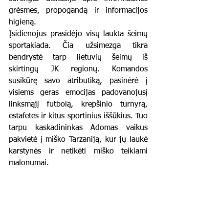
grėsmes, propogandą ir informacijos 
higieną.
Įsidienojus prasidėjo visų laukta šeimų 
sportakiada. Čia užsimezga tikra 
bendrystė tarp lietuvių šeimų iš 
skirtingų JK regionų. Komandos 
susikūrę savo atributiką, pasinėrė į 
visiems geras emocijas padovanojusį 
linksmąjį futbolą, krepšinio turnyrą, 
estafetes ir kitus sportinius iššūkius. Tuo 
tarpu kaskadininkas Adomas vaikus 
pakvietė į miško Tarzaniją, kur jų laukė 
karstynės ir netikėti miško teikiami 
malonumai.