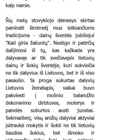
kaip namie. 
Šių metų stovykloje dėmesys skirtas 
paminėti šimtmetį mus telkiančioms 
tradicijoms - dainų šventės jubiliejui 
"Kad giria žaliuotų". Nestigo ir patirčių 
dalijimosi iš tų, kas kažkada yra 
dalyvavęs ar tik svečiavęsis 
lietuvių 
dainų ir šokių šventėje, kuri sukviečia 
ne tik dalyvius iš Lietuvos, bet ir iš viso 
pasaulio. Ta proga sukurtas dalyvių 
Lietuvos žemėlapis, vaikai buvo 
pakviesti į molinio balandžio 
dekoravimo dirbtuves, moterys ir 
panelės suburtos austi juostas. 
Sekmadienį, visų amžių dalyviai aktyviai 
įsitraukė mokytis ir šokti ne tik lietuvių 
liaudies šokius, bet išmoko ir 