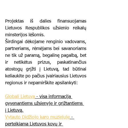
Projektas iš dalies finansuojamas 
Lietuvos Respublikos užsienio reikalų 
minsterijos lėšomis.  
Širdingai dėkojame renginio vadovams, 
partneriams, rėmėjams bei savanoriams 
ne tik už paramą, begalinę pagalbą, bet 
ir netikėtus prizus, paskatinančius 
atostogų grįžti į Lietuvą, tad būtinai 
keliaukite po pačius įvairiausius Lietuvos 
regionus ir nepamirškite apsilankyti:
Globali Lietuva
 - visa informacija 
gyvenantiems užsienyje ir grįžtantiems 
į Lietuvą.
Vytauto Didžiojo karo muziejuje
 - 
perteikiama Lietuvos kovų ir 