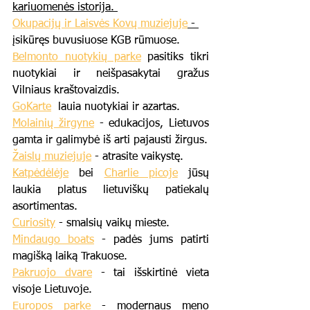
kariuomenės istorija. 
Okupacijų ir Laisvės Kovų muziejuje
 - 
įsikūręs buvusiuose KGB rūmuose.
Belmonto nuotykių parke
 pasitiks tikri 
nuotykiai ir neišpasakytai gražus 
Vilniaus kraštovaizdis.
GoKarte
  lauia nuotykiai ir azartas.
Molainių žirgyne
 - edukacijos, Lietuvos 
gamta ir galimybė iš arti pajausti žirgus.
Žaislų muziejuje
 - atrasite vaikystę.
Katpėdėlėje
 bei 
Charlie picoje
 jūsų 
laukia platus lietuviškų patiekalų 
asortimentas.
Curiosity
 - smalsių vaikų mieste.
Mindaugo boats
 - padės jums patirti 
magišką laiką Trakuose.
Pakruojo dvare
 - tai išskirtinė vieta 
visoje Lietuvoje.
Europos parke
 - modernaus meno 