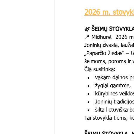
2026 m. stovyk
🌿 ŠEIMŲ STOVYKLA
📍 Midhurst  2026 m.
Joninių dvasia, lauža
„Paparčio žiedas“ – t
šeimoms, poroms ir vis
Čia susitinka:
vakaro dainos pr
žygiai gamtoje,
kūrybinės veiklo
Joninių tradicijos
šilta lietuviška
Tai stovykla tiems, k