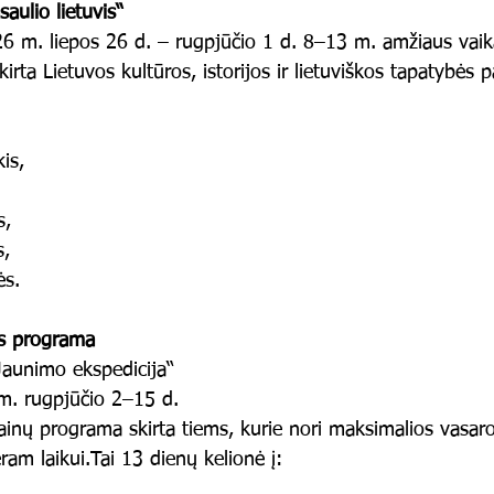
aulio lietuvis“
6 m. liepos 26 d. – rugpjūčio 1 d. 8–13 m. amžiaus vai
kirta Lietuvos kultūros, istorijos ir lietuviškos tapatybės 
kis,
s,
s,
ės.
s programa
Jaunimo ekspedicija“
m. rugpjūčio 2–15 d.
inų programa skirta tiems, kurie nori maksimalios vasaros
ram laikui.Tai 13 dienų kelionė į: