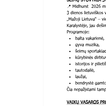
ŠEIMŲ STOVYKLA „
📍 Midhurst  2026 m.
3 dienos lietuviškos 
„Mažoji Lietuva“ – v
Karalystėje, jau deši
Programoje:
balta vakarienė,
gyva muzika,
šeimų sportakia
kūrybinės dirbtu
istorijos ir pilie
tautodailė,
laužai,
bendrystė gamto
Čia nepažįstami tamp
VAIKŲ VASAROS P