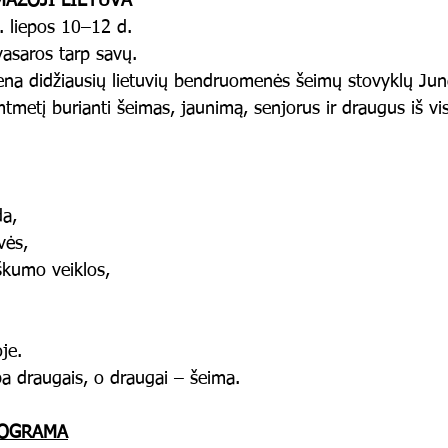
MAŽOJI LIETUVA“
 liepos 10–12 d.
vasaros tarp savų.
iena didžiausių lietuvių bendruomenės šeimų stovyklų Jun
mtmetį burianti šeimas, jaunimą, senjorus ir draugus iš vi
da,
vės,
tiškumo veiklos,
je.
a draugais, o draugai – šeima.
ROGRAMA