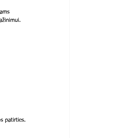
kams
pažinimui.
 patirties.