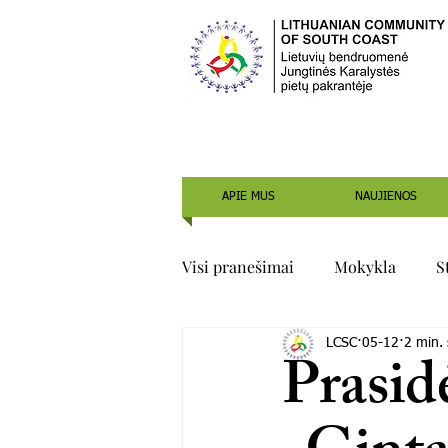
APIE MUS
NAUJIENOS
Visi pranešimai
Mokykla
S
LCSC
05-12
2 min.
Prasidė