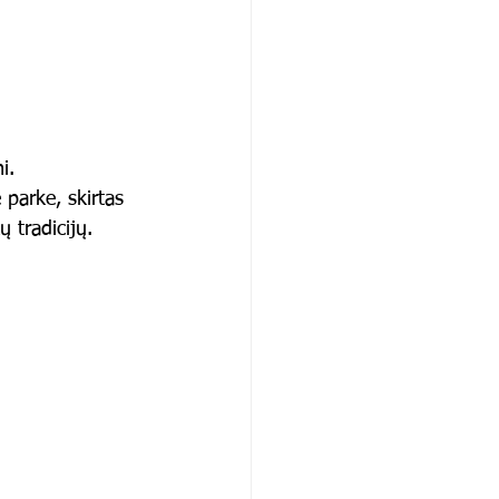
i.
parke, skirtas 
ų tradicijų.