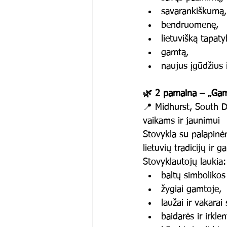
savarankiškumą,
bendruomenę,
lietuvišką tapaty
gamtą,
naujus įgūdžius 
🌿 2 pamaina – „Gam
📍 Midhurst, South 
vaikams ir jaunimui
Stovykla su palapinė
lietuvių tradicijų ir 
Stovyklautojų laukia:
baltų simbolikos 
žygiai gamtoje,
laužai ir vakarai 
baidarės ir irklen