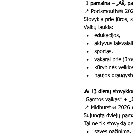
 1 pamaina – „Aš, pas
📍 Portsmouth📅 202
Stovykla prie jūros, s
Vaikų laukia:
edukacijos,
aktyvus laisvalai
sportas,
vakarai prie jūro
kūrybinės veiklo
naujos draugyst
⛺ 13 dienų stovyklo
„Gamtos vaikas“ + „
📍 Midhurst📅 2026 
Sujungta dviejų pama
Tai ne tik stovykla ge
savęs pažinimą,