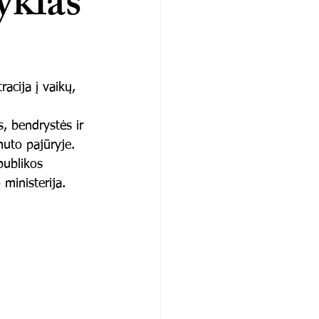
yklas
acija į vaikų, 
, bendrystės ir 
uto pajūryje.
ublikos 
 ministerija.