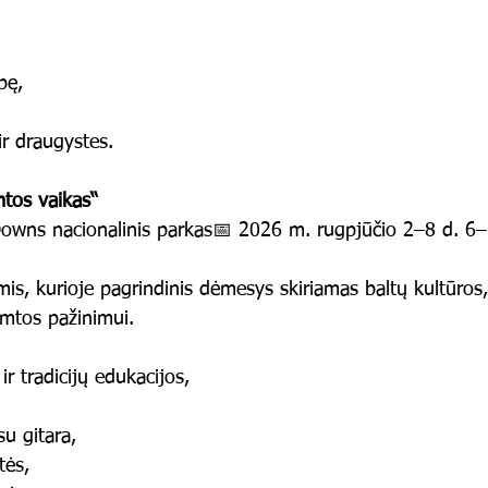
bę,
ir draugystes.
tos vaikas“
Downs nacionalinis parkas📅 2026 m. rugpjūčio 2–8 d. 6
mis, kurioje pagrindinis dėmesys skiriamas baltų kultūros
gamtos pažinimui.
ir tradicijų edukacijos,
su gitara,
tės,