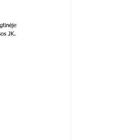
gtinėje 
sos JK.