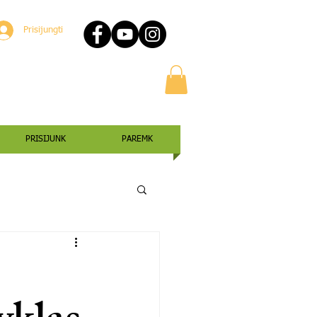
Prisijungti
PRISIJUNK
PAREMK