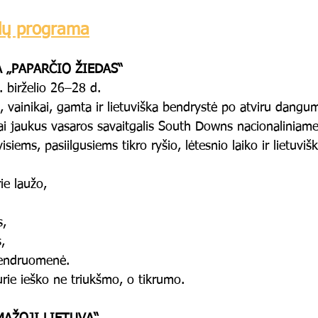
lų programa
 „PAPARČIO ŽIEDAS“
 birželio 26–28 d.
i, vainikai, gamta ir lietuviška bendrystė po atviru dangum
ai jaukus vasaros savaitgalis South Downs nacionaliniame 
iems, pasiilgusiems tikro ryšio, lėtesnio laiko ir lietuvišk
ie laužo,
s,
,
 bendruomenė.
urie ieško ne triukšmo, o tikrumo.