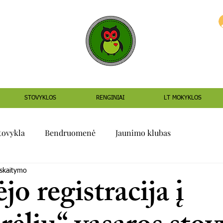
STOVYKLOS
RENGINIAI
LT MOKYKLOS
tovykla
Bendruomenė
Jaunimo klubas
 skaitymo
jo registracija į