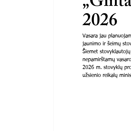
„Ginta
2026
Vasara jau planuojama
jaunimo ir šeimų stov
Šiemet stovyklautojų 
nepamirštamų vasaro
2026 m. stovyklų pr
užsienio reikalų mini