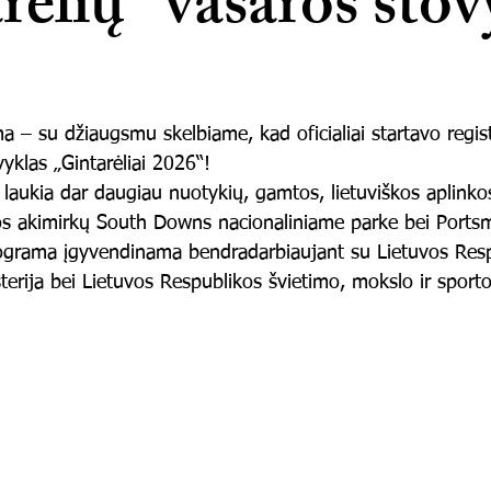
rėlių“ vasaros stov
 – su džiaugsmu skelbiame, kad oficialiai startavo registr
yklas „Gintarėliai 2026“!
laukia dar daugiau nuotykių, gamtos, lietuviškos aplinkos
s akimirkų South Downs nacionaliniame parke bei Portsm
ograma įgyvendinama bendradarbiaujant su Lietuvos Resp
sterija bei Lietuvos Respublikos švietimo, mokslo ir sporto