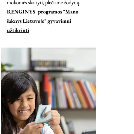
mokomės skaityti, plečiame žodyną.
RENGINYS programos "Mano
šaknys Lietuvoje" gyvavimui
užtikrinti