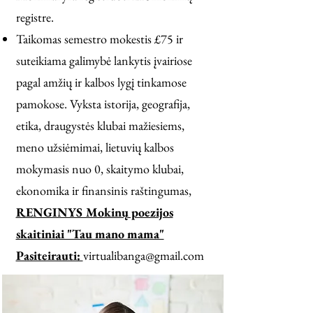
registre.
Taikomas semestro mokestis £75 ir
suteikiama galimybė lankytis įvairiose
pagal amžių ir kalbos lygį tinkamose
pamokose. Vyksta istorija, geografija,
etika, draugystės klubai mažiesiems,
meno užsiėmimai, lietuvių kalbos
mokymasis nuo 0, skaitymo klubai,
ekonomika ir finansinis raštingumas,
RENGINYS Mokinų poezijos
skaitiniai "Tau mano mama"
Pasiteirauti:
virtualibanga@gmail.com