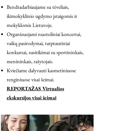
Bendradarbiaujame su tėveliais,
ikimokyklinio ugdymo įstaigomis ir
mokyklomis Lietuvoje.
Organizuojami nuotoliniai koncertai,
vaikų pasirodymai, tarptautiniai
konkursai, susitikimai su sportininkais,
menininkais, rašytojais.
Kviečiame dalyvauti kasmetiniuose
renginiuose visai šeimai.
REPORTAŽAS Virtualios
ekskursijos visai šeimai