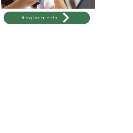
Registruotis
VIRTUALIOS MOKYKLOS
PRIVALUMAI
Šiuolaikinis vaikas kuo puikiausiai geba
save išreikšti bendraudamas virtualioje
aplinkoje, interaktyvūs užsiėmimai
skatina vaikų smalsumą ir žingeidumą.
Efektyvu
Pigiau
Taupo laiką