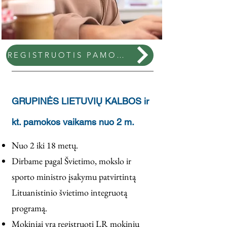
REGISTRUOTIS PAMOKOMS
GRUPINĖS LIETUVIŲ KALBOS ir
kt. pamokos vaikams nuo 2 m.
Nuo 2 iki 18 metų.
Dirbame pagal Švietimo, mokslo ir
sporto ministro įsakymu patvirtintą
Lituanistinio švietimo integruotą
programą.
Mokiniai yra registruoti LR mokinių