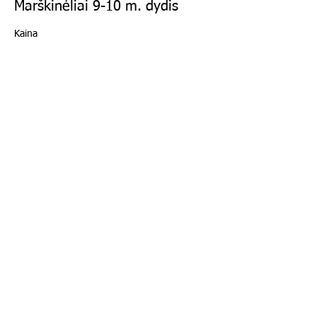
Marškinėliai 9-10 m. dydis
Kaina
15,00 GBP
+0,45 GBP admin fee
Išparduota
Bilieto tipas
Marškinėliai 11-13 m. dydis
Išsamiau
Kaina
15,00 GBP
+0,45 GBP admin fee
Išparduota