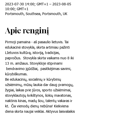
2023-07-30 14:00; GMT+1 – 2023-08-05
10:00; GMT+1
Portsmouth, Southsea, Portsmouth, UK
Apie renginį
Pirmoji pamaina - aš pasaulio lietuvis. Tai 
edukacinė stovykla, skirta artimiau pažinti 
LIetuvos kultūrą, istoriją, tradicijas, 
papročius.  Stovykla skirta vaikams nuo 8 iki 
13 m. amžiaus. Stovykloje stiprinami 
 bendravimo įgūdžiai,  pasitkėjimas savimi, 
kūrybiškumas. 
Be edukacinių, socialinių ir kūrybinių 
užsiėmimų, mūsų laukia dar daug pramogų, 
žygiai, laikas prie jūros, sporto užsiėmimai, 
stovyklautojų krikštynos, šokių maratonas, 
naktinis kinas, madų šou, talentų vakaras ir 
kt.  Čia vienodų dienų nebūna! Kiekviena 
diena skirta naujai veiklai. Aktyvus laisvalaikis 