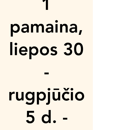
1
pamaina,
liepos 30
-
rugpjūčio
5 d. -