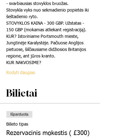
- svarbiausias stovyklos bruožas. 
Stovykla vyks nuo sekmadienio popietės iki 
šeštadienio ryto.
STOVYKLOS KAINA - 300 GBP. Užstatas - 
150 GBP (mokamas atliekant registraciją).
KUR? Istoriniame Portsmouth mieste, 
Jungtinėje Karalystėje. Pačiuose Anglijos 
pietuose, šilčiausiame didžiosios Britanijos 
regione, ant jūros kranto.
KUR NAKVOSIME?
Rodyti daugiau
Bilietai
Išparduota
Bilieto tipas
Rezervacinis mokestis ( £300)