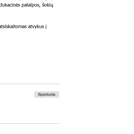
 edukacinės patalpos, šokių 
tsiskaitomas atvykus į 
Išparduota