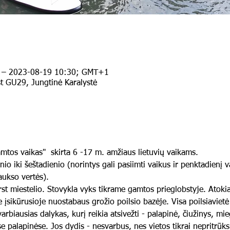
 – 2023-08-19 10:30; GMT+1
 GU29, Jungtinė Karalystė
mtos vaikas"  skirta 6 -17 m. amžiaus lietuvių vaikams.
o iki šeštadienio (norintys gali pasiimti vaikus ir penktadienį v
aukso vertės).
rst miestelio. Stovykla vyks tikrame gamtos prieglobstyje. Atok
sikūrusioje nuostabaus grožio poilsio bazėje. Visa poilsiavietė
arbiausias dalykas, kurį reikia atsivežti - palapinė, čiužinys, mi
e palapinėse. Jos dydis - nesvarbus, nes vietos tikrai nepritrūksi