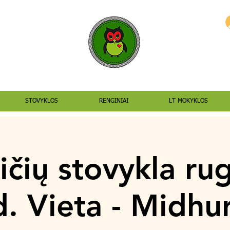
STOVYKLOS
RENGINIAI
LT MOKYKLOS
ičių stovykla ru
. Vieta - Midhur