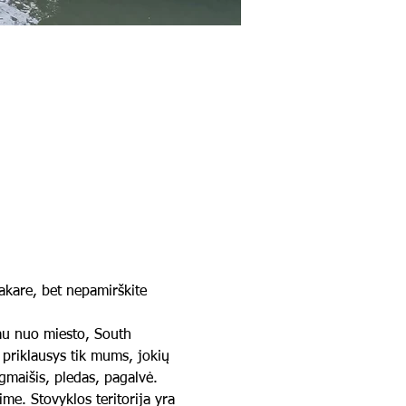
akare, bet nepamirškite 
iau nuo miesto, South 
 priklausys tik mums, jokių 
egmaišis, pledas, pagalvė. 
me. Stovyklos teritorija yra 