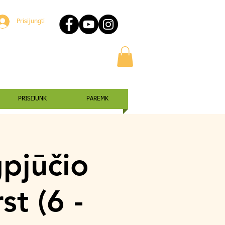
Prisijungti
PRISIJUNK
PAREMK
gpjūčio
st (6 -