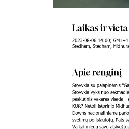
Laikas ir vieta
2023-08-06 14:00; GMT+1
Stedham, Stedham, Midhurst
Apie renginį
Stovykla su palapinėmis "Ga
Stovykla vyks nuo sekmadieni
paskutinis vakaras visada - 
KUR? Netoli istorinio Midhu
Downs nacionaliniame parke į
svetimų poilsiautojų. Pats sv
Vaikai miega savo atsivežtos