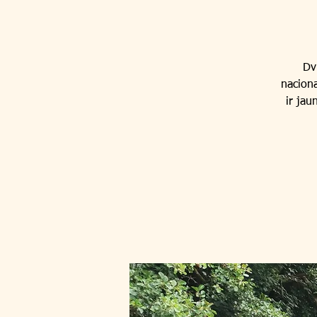
Dv
naciona
ir jau