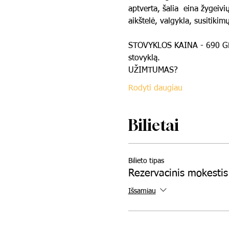
aptverta, šalia  eina žygeivi
aikštelė, valgykla, susitikimų
STOVYKLOS KAINA - 690 GBP. 
stovyklą.
​UŽIMTUMAS? ​
Rodyti daugiau
Bilietai
Bilieto tipas
Rezervacinis mokestis
Išsamiau