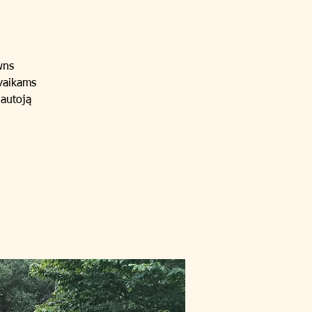
wns
 vaikams
lautoją