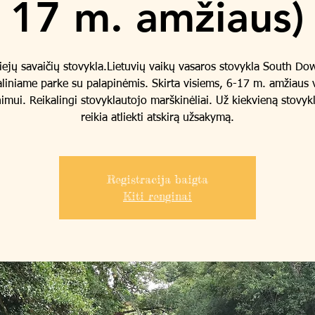
17 m. amžiaus)
iejų savaičių stovykla.Lietuvių vaikų vasaros stovykla South Do
liniame parke su palapinėmis. Skirta visiems, 6-17 m. amžiaus
nimui. Reikalingi stovyklautojo marškinėliai. Už kiekvieną stovyk
reikia atliekti atskirą užsakymą.
Registracija baigta
Kiti renginai