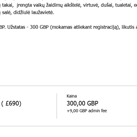
ų takai,  įrengta vaikų žaidimų aikštelė, virtuvė, dušai, tualetai,
 salė, didžiulė laužavietė.
Užstatas - 300 GBP (mokamas atliekant registraciją), likutis a
Kaina
 ( £690)
300,00 GBP
+9,00 GBP admin fee