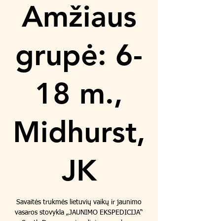
Amžiaus
grupė: 6-
18 m.,
Midhurst,
JK
Savaitės trukmės lietuvių vaikų ir jaunimo
vasaros stovykla „JAUNIMO EKSPEDICIJA“