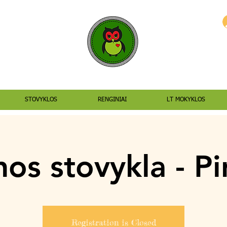
STOVYKLOS
RENGINIAI
LT MOKYKLOS
os stovykla - Pi
Registration is Closed