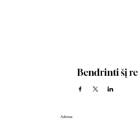
Bendrinti šį r
Adresas:
Highland road, Southsea, Portsmouth, PO4
9PW, Jungtinė Karalystė