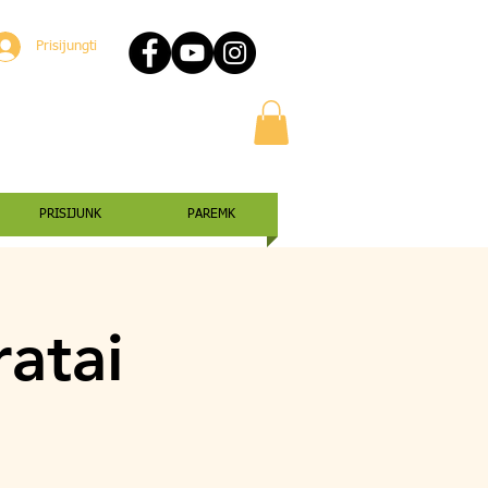
Prisijungti
PRISIJUNK
PAREMK
ratai