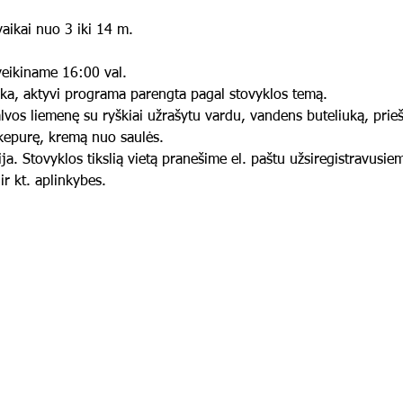
aikai nuo 3 iki 14 m.
eikiname 16:00 val. 
ka, aktyvi programa parengta pagal stovyklos temą. 
palvos liemenę su ryškiai užrašytu vardu, vandens buteliuką, prieš
, kepurę, kremą nuo saulės. 
ja. Stovyklos tikslią vietą pranešime el. paštu užsiregistravusie
ir kt. aplinkybes. 