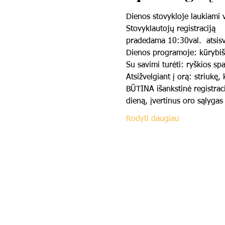
Dienos stovykloje laukiami v
Stovyklautojų registraciją
pradedama 10:30val.  atsisv
Dienos programoje: kūrybiš
​Su savimi turėti: ryškios s
Atsižvelgiant į orą: striukę
​BŪTINA išankstinė registraci
dieną, įvertinus oro sąlygas 
Rodyti daugiau