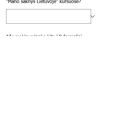
"Mano šaknys Lietuvoje" kursuose?
*
Ar mokinys lanko kitą LR formaliai
registruotą lituanistinę mokyklą ir jau
yra registruotas LR mokinių registre?
Jei taip, nurodykite, kokią mokyklą.
*
Pamokos gali būti įrašinėjamos,
fotografuojamos, nuotraukos
naudojamos viešai Facebook, LRT
televizijoje, spaudoje. Jei turite rimtų
priežasčių slėpti vaiko veidą -
susisiekite virtualibanga@gmail.com