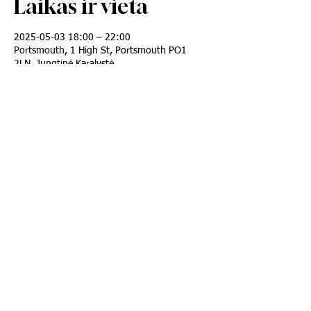
Laikas ir vieta
2025-05-03 18:00 – 22:00
Portsmouth, 1 High St, Portsmouth PO1
2LN, Jungtinė Karalystė
Apie renginį
BILIETŲ NUORODA: 
https://shorturl.at/HU8Ec
Rodyti daugiau
Bendrinti šį renginį