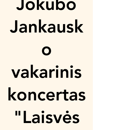
Jokūbo
Jankausk
o
vakarinis
koncertas
"Laisvės