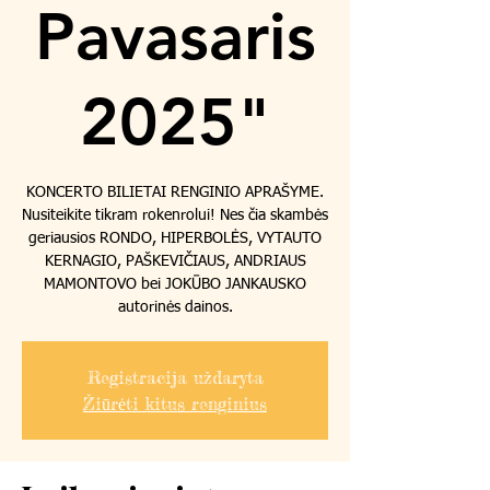
Pavasaris
2025"
KONCERTO BILIETAI RENGINIO APRAŠYME.
Nusiteikite tikram rokenrolui! Nes čia skambės
geriausios RONDO, HIPERBOLĖS, VYTAUTO
KERNAGIO, PAŠKEVIČIAUS, ANDRIAUS
MAMONTOVO bei JOKŪBO JANKAUSKO
Registracija uždaryta
Žiūrėti kitus renginius