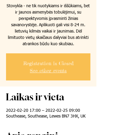
Stovykla - ne tik nuotykiams ir iššūkiams, bet
ir jaunos asmenybės tobulėjimui, su
perspektyvomis įprasminti žinias
savanorystėje. Aplikuoti gali visi 8-24 m.
lietuvių kilmės vaikai ir jaunimas. Dėl
limituoto vietų skaičiaus dalyviai bus atrinkti
atrankos būdu kuo skubiau.
Registration is Closed
See other events
Laikas ir vieta
2022-02-20 17:00 – 2022-02-25 09:00
Southease, Southease, Lewes BN7 3HX, UK