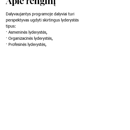
Apie renginį
Dalyvaujantys programoje dalyviai turi 
perspektyvas ugdyti skirtingus lyderystės 
tipus:
· Asmeninės lyderystės,
· Organizacinės lyderystės,
· Profesinės lyderystės,
· Bendruomenės lyderystės.
Stovyklos programa skirta tobulinti 
lyderystės įgūdžius, pasisemti idėjų, lavinti 
kūrybiškumą, kritinį mąstymą, tuo pačiu 
didelis dėmesys skiriamas aktyviam poilsiui 
gamtoje, žygiams į kalnus, palei upę ar į 
istorines vietoves, laukia vakaras prie laužo, 
 naktiniai kino seansai, žvaigždžių stebėjimas 
ir kita gausa veiklų. 
Rodyti daugiau