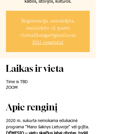
kalbos, istorijos, kultūros.
Registracija sustabdyta,
susisiekite el. paštu
virtualibanga@gmail.com
Kiti renginiai
Laikas ir vieta
Time is TBD
ZOOM
Apie renginį
2020 m. sukurta nemokama edukacinė 
programa "Mano šaknys Lietuvoje" vėl grįžta.
DĖMESIO – vietų skaičius labai ribotas, todėl 