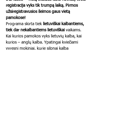
registracija vyks tik trumpą laiką. Pirmos 
užsiregistravusios šeimos gaus vietą 
pamokose!
Programa skirta tiek 
lietuviškai kalbantiems, 
tiek dar nekalbantiems lietuviškai
 vaikams. 
Kai kurios pamokos vyks lietuvių kalba, kai 
kurios – anglų kalba. Ypatingai kviečiami 
vyresni mokiniai, kurie silpnai kalba 
lietuviškai, bet nori sužinoti daugiau apie 
savo kraštą – jiems skirtos 
penktadienio 
pamokos anglų kalba
.
2025 m. rudens–žiemos 
tvarkaraštis
📅 
Pirmadieniai
17:00 – Kalbėjimo lietuvių kalba įgūdžių 
lavinimas (7+ m., bent minimaliai 
lietuviškai suprantantiems ir kalbantiems 
vaikams)
Rodyti daugiau