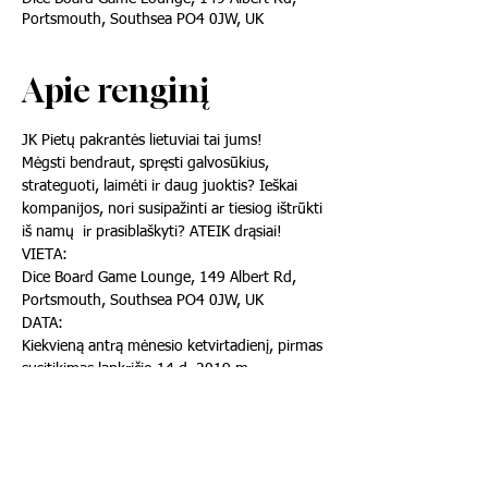
Portsmouth, Southsea PO4 0JW, UK
Apie renginį
JK Pietų pakrantės lietuviai tai jums! 
Mėgsti bendraut, spręsti galvosūkius, 
strateguoti, laimėti ir daug juoktis? Ieškai 
kompanijos, nori susipažinti ar tiesiog ištrūkti 
iš namų  ir prasiblaškyti? ATEIK drąsiai!
VIETA:
Dice Board Game Lounge, 149 Albert Rd, 
Portsmouth, Southsea PO4 0JW, UK
DATA: 
Kiekvieną antrą mėnesio ketvirtadienį, pirmas 
susitikimas lapkričio 14 d. 2019 m.  
Rodyti daugiau
Registruotis