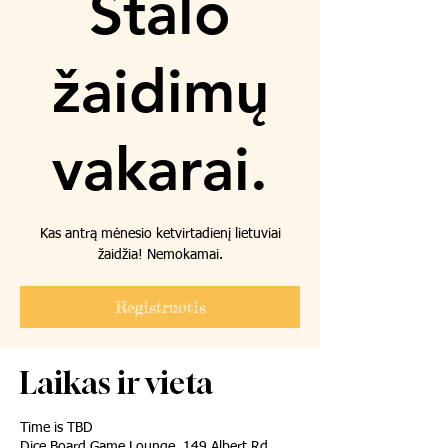
Stalo
žaidimų
vakarai.
Kas antrą mėnesio ketvirtadienį lietuviai
žaidžia! Nemokamai.
Registruotis
Laikas ir vieta
Time is TBD
Dice Board Game Lounge, 149 Albert Rd,