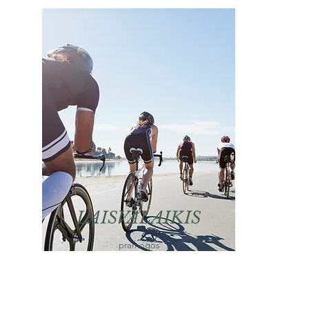
LAISVALAIKIS
pramogos