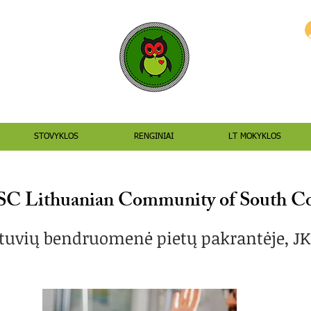
STOVYKLOS
RENGINIAI
LT MOKYKLOS
C Lithuanian Community of South Co
etuvių bendruomenė pietų pakrantėje, JK