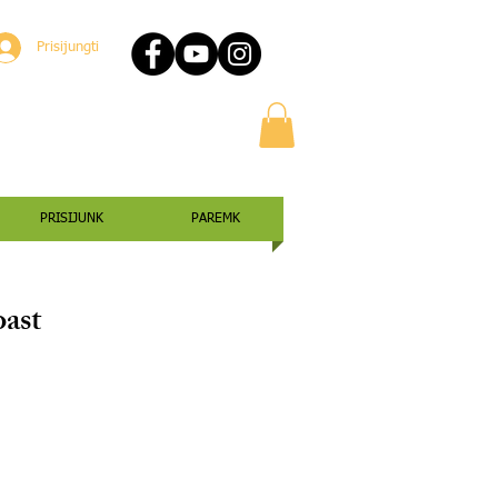
Prisijungti
PRISIJUNK
PAREMK
ast