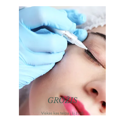
GROŽIS
Viskas kas telpa į šį žodį.