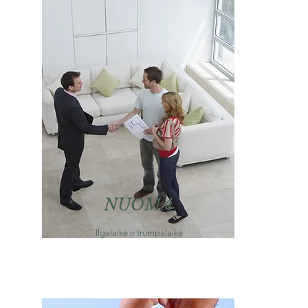
NUOMA
Ilgalaikė ir trumpalaikė