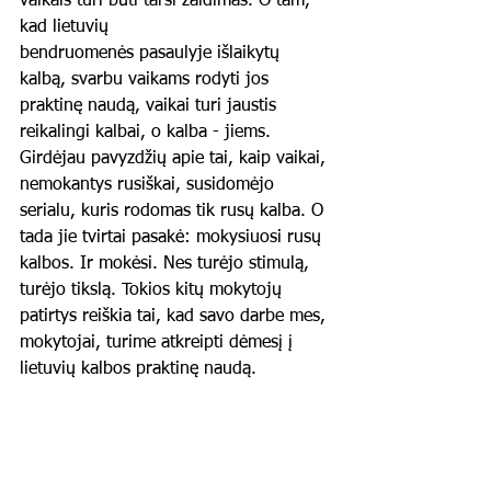
vaikais turi būti tarsi žaidimas. O tam, 
kad lietuvių
bendruomenės pasaulyje išlaikytų 
kalbą, svarbu vaikams rodyti jos 
praktinę naudą, vaikai turi jaustis 
reikalingi kalbai, o kalba - jiems. 
Girdėjau pavyzdžių apie tai, kaip vaikai, 
nemokantys rusiškai, susidomėjo 
serialu, kuris rodomas tik rusų kalba. O 
tada jie tvirtai pasakė: mokysiuosi rusų 
kalbos. Ir mokėsi. Nes turėjo stimulą, 
turėjo tikslą. Tokios kitų mokytojų 
patirtys reiškia tai, kad savo darbe mes, 
mokytojai, turime atkreipti dėmesį į 
lietuvių kalbos praktinę naudą. 