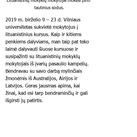
Lituanistinių mokyklų mokytojai mokėsi pinti 
tautinius sodus.
2019 m. birželio 9 – 23 d. Vilniaus 
universitetas sukvietė mokytojus į 
lituanistinius kursus. Kaip ir kitiems 
penkiems dalyviams, man taip pat teko 
laimė dalyvauti šiuose kursuose ir 
susipažinti su lituanistinių mokyklų 
mokytojais iš įvarių pasaulio kampelių. 
Bendravau su savo darbą mylinčiais 
žmonėmis iš Australijos, Airijos ir 
Latvijos. Geras jausmas apima, kai 
žinai, kad esi tarp bendraminčių ir gali 
išgirsti jų patirtis. 