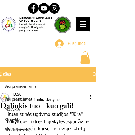
Prisijungti
Įrašas
Visi pranešimai
LCSC
Visi pranešimai
2019-07-05
1 min. skaitymo
Dalinkis tuo - kuo gali!
Mokykla
Lituanistinės ugdymo studijos "Jūra" 
Stovykla
mokytojos Indrės Ligeikytės įspūdžiai iš 
dviejų savaičių kursų Lietuvoje, skirtų 
Bendruomenė