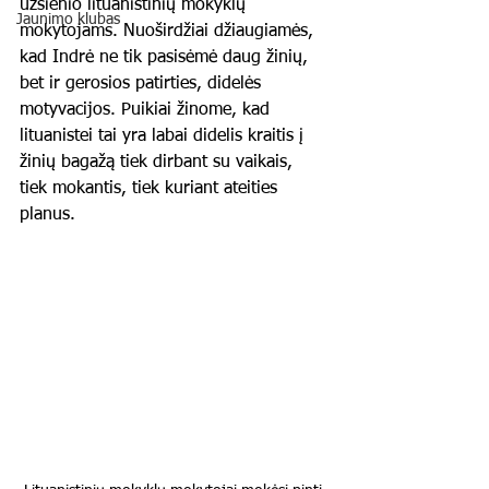
užsienio lituanistinių mokyklų 
Jaunimo klubas
mokytojams. Nuoširdžiai džiaugiamės, 
kad Indrė ne tik pasisėmė daug žinių, 
bet ir gerosios patirties, didelės 
motyvacijos. Puikiai žinome, kad 
lituanistei tai yra labai didelis kraitis į 
žinių bagažą tiek dirbant su vaikais, 
tiek mokantis, tiek kuriant ateities 
planus. 