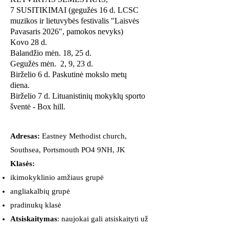
7 SUSITIKIMAI (gegužės 16 d. LCSC
muzikos ir lietuvybės festivalis "Laisvės
Pavasaris 2026", pamokos nevyks)
Kovo 28 d.
Balandžio mėn. 18, 25 d.
Gegužės mėn.
2, 9, 23 d.
Birželio 6 d. Paskutinė mokslo metų
diena.
Birželio 7 d. Lituanistinių mokyklų sporto
šventė - Box hill.
Adresas:
Eastney Methodist church,
Southsea, Portsmouth PO4 9NH, JK
Klasės:
ikimokyklinio amžiaus grupė
angliakalbių grupė
pradinukų klasė
Atsiskaitymas
: naujokai gali atsiskaityti už