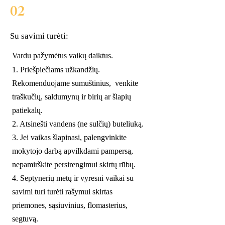
02
Su savimi turėti:
Vardu pažymėtus vaikų daiktus.
1. Priešpiečiams užkandžių.
Rekomenduojame sumuštinius, venkite
traškučių, saldumynų ir birių ar šlapių
patiekalų.
2. Atsinešti vandens (ne sulčių) buteliuką.
3. Jei vaikas šlapinasi, palengvinkite
mokytojo darbą apvilkdami pampersą,
nepamirškite persirengimui skirtų rūbų.
4. Septynerių metų ir vyresni vaikai su
savimi turi turėti rašymui skirtas
priemones, sąsiuvinius, flomasterius,
segtuvą.