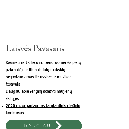
Laisvės Pavasaris
Kasmetinis JK lietuvių bendruomenės pietų
pakrantėje ir lituanistinių mokyklų
organizuojamas lietuvybės ir muzikos
festivalis.
Daugiau apie renginį skaityti naujienų
skiltyje.
2020 m. organizuotas tarptautinis piešinių
konkursas
DAUGIAU