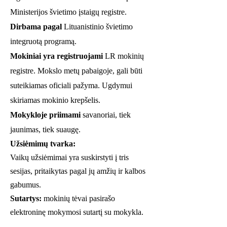
Ministerijos švietimo įstaigų registre.
Dirbama pagal
Lituanistinio švietimo
integruotą programą.
Mokiniai yra registruojami
LR mokinių
registre. Mokslo metų pabaigoje, gali būti
suteikiamas oficiali pažyma. Ugdymui
skiriamas mokinio krepšelis.
Mokykloje priimami
savanoriai, tiek
jaunimas, tiek suaugę.
Užsiėmimų tv
arka:
Vaikų užsiėmimai yra suskirstyti į tris
sesijas, pritaikytas pagal jų amžių ir kalbos
gabumus.
Sutartys:
mokinių tėvai pasirašo
elektroninę mokymosi sutartį su mokykla.