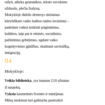
rašyti, atlieka gramatikos, teksto suvokimo
užduotis, plečia žodyną.
Mokykloje didelis dėmesys skiriamas
kūrybiškam vaiko kalbos raidos lavinimui –
padedant vaikui tenkinti prigimtinius,
kultūros, taip pat ir etninės, socialinius,
pažintinius gebėjimus, ugdant vaiko
kognityvinius įgūdžius, skatinant saviraišką,
integraciją.
04
Mokykloje:
Veik
ia biblioteka
, yra imamas £10 užstatas
iš naujokų.
Vyksta
kasmetinės šventės ir minėjimai.
Mūsų mokiniai turi galimybę pasirodyti