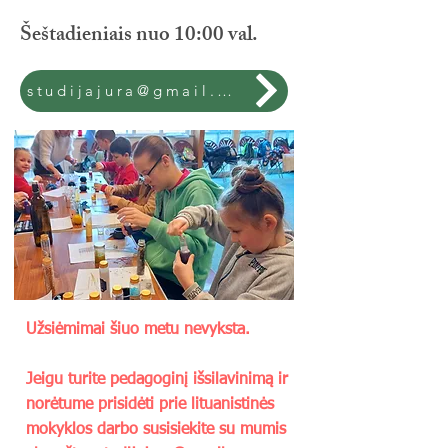
Šeštadieniais nuo 10:00 val.
studijajura@gmail.com
Užsiėmimai šiuo metu nevyksta.
Jeigu turite pedagoginį išsilavinimą ir
norėtume prisidėti prie lituanistinės
mokyklos darbo susisiekite su mumis