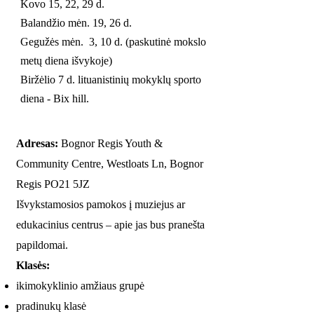
Kovo 15, 22, 29 d.
Balandžio mėn. 19, 26 d.
Gegužės mėn. 3, 10 d. (paskutinė mokslo
metų diena išvykoje)
Biržėlio 7 d. lituanistinių mokyklų sporto
diena - Bix hill.
Adresas:
Bognor Regis Youth &
Community Centre, Westloats Ln, Bognor
Regis PO21 5JZ
Išvykstamosios pamokos į muziejus ar
edukacinius centrus – apie jas bus pranešta
papildomai.
Klasės:
ikimokyklinio amžiaus grupė
pradinukų klasė