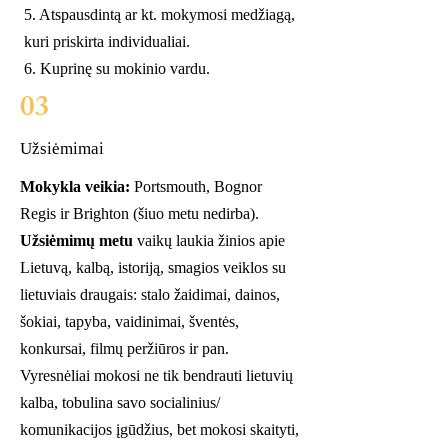
5. Atspausdintą ar kt. mokymosi medžiagą,
kuri priskirta individualiai.
6. Kuprinę su mokinio vardu.
03
Užsiėmimai
Mokykla veikia:
Portsmouth, Bognor
Regis ir Brighton (šiuo metu nedirba).
Užsiėmimų metu
vaikų laukia žinios apie
Lietuvą, kalbą, istoriją, smagios veiklos su
lietuviais draugais: stalo žaidimai, dainos,
šokiai, tapyba, vaidinimai, šventės,
konkursai, filmų peržiūros ir pan.
Vyresnėliai mokosi ne tik bendrauti lietuvių
kalba, tobulina savo socialinius/
komunikacijos įgūdžius, bet mokosi skaityti,