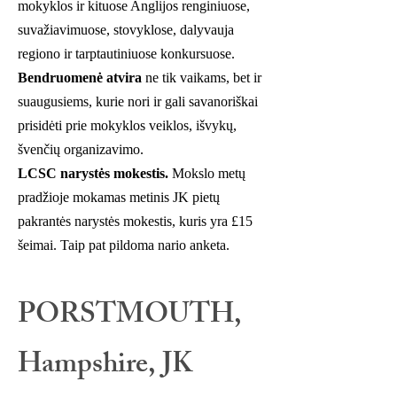
mokyklos ir kituose Anglijos renginiuose,
suvažiavimuose, stovyklose, dalyvauja
regiono ir tarptautiniuose konkursuose.
Bendruomenė atvira
ne tik vaikams, bet ir
suaugusiems, kurie nori ir gali savanoriškai
prisidėti prie mokyklos veiklos, išvykų,
švenčių organizavimo.
LCSC narystės mokestis.
Mokslo metų
pradžioje mokamas metinis JK pietų
pakrantės narystės mokestis, kuris yra £15
šeimai. Taip pat pildoma nario anketa.
PORSTMOUTH,
Hampshire, JK