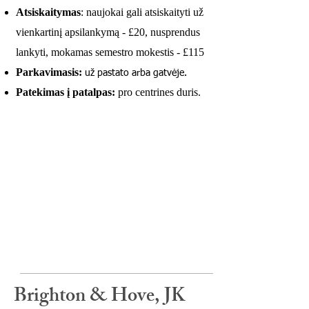
Atsiskaitymas
: naujokai gali atsiskaityti už
vienkartinį apsilankymą - £20, nusprendus
lankyti, mokamas semestro mokestis - £115
Parkavimasis:
už pastato arba gatvėje.
Patekimas į patalpas:
p
ro centrines duris.
Brighton & Hove, JK