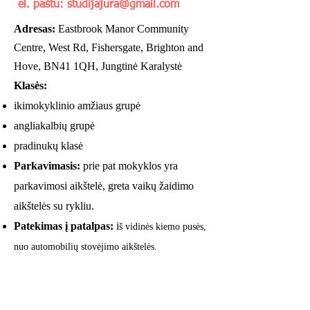
el. paštu:
studijajura@gmail.com
Adresas:
Eastbrook Manor Community
Centre, West Rd, Fishersgate, Brighton and
Hove, BN41 1QH, Jungtinė Karalystė
Klasės:
ikimokyklinio amžiaus grupė
angliakalbių grupė
pradinukų klasė
Parkavimasis:
prie pat mokyklos yra
parkavimosi aikštelė, greta vaikų žaidimo
aikštelės su rykliu.
Patekimas į patalpas
:
i
š vidinės kiemo pusės,
nuo automobilių stovėjimo aikštelės.