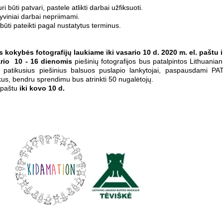
i būti patvari, pastele atlikti darbai užfiksuoti.
yviniai darbai nepriimami.
s būti pateikti pagal nustatytus terminus.
s kokybės fotografijų laukiame iki vasario 10 d. 2020 m. el. paštu
rio 10 - 16 dienomis
piešinių fotografijos bus patalpintos Lithuan
 patikusius piešinius balsuos puslapio lankytojai, paspausdami P
kus, bendru sprendimu bus atrinkti 50 nugalėtojų.
s paštu
iki kovo 10 d.