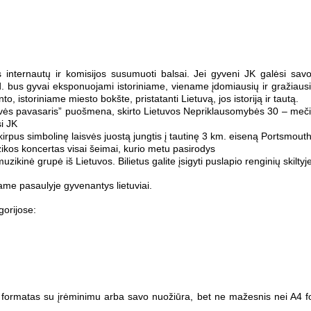
s internautų ir komisijos susumuoti balsai. Jei gyveni JK galėsi sa
 bus gyvai eksponuojami istoriniame, viename įdomiausių ir gražiausių
, istoriniame miesto bokšte, pristatanti Lietuvą, jos istoriją ir tautą.
svės pavasaris” puošmena, skirto Lietuvos Nepriklausomybės 30 – mečiu
si JK
erkirpus simbolinę laisvės juostą jungtis į tautinę 3 km. eiseną Portsmout
kos koncertas visai šeimai, kurio metu pasirodys
muzikinė grupė iš Lietuvos. Bilietus galite įsigyti puslapio renginių skiltyj
same pasaulyje gyvenantys lietuviai.
orijose:
 formatas su įrėminimu arba savo nuožiūra, bet ne mažesnis nei A4 f