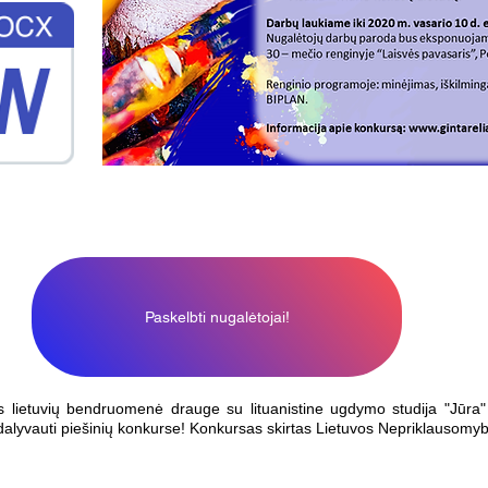
Paskelbti nugalėtojai!
 lietuvių bendruomenė drauge su lituanistine ugdymo studija "Jūra" i
s dalyvauti piešinių konkurse! Konkursas skirtas Lietuvos Nepriklausomy