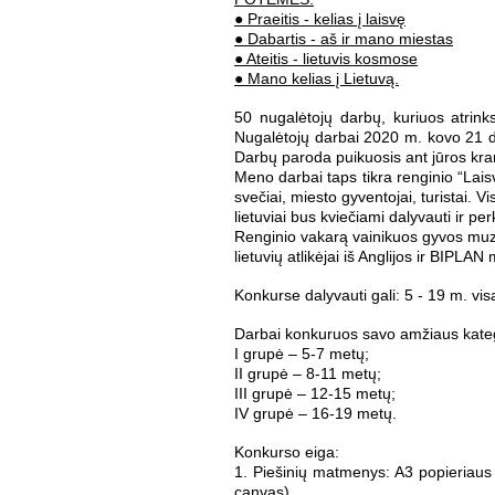
● Praeitis - kelias į laisvę
● Dabartis - aš ir mano miestas
● Ateitis - lietuvis kosmose
● Mano kelias į Lietuvą.
50 nugalėtojų darbų, kuriuos atrink
Nugalėtojų darbai 2020 m. kovo 21 d.
Darbų paroda puikuosis ant jūros kranto
Meno darbai taps tikra renginio “Lai
svečiai, miesto gyventojai, turistai. Vi
lietuviai bus kviečiami dalyvauti ir p
Renginio vakarą vainikuos gyvos muzi
lietuvių atlikėjai iš Anglijos ir BIPLAN 
Konkurse dalyvauti gali: 5 - 19 m. vi
Darbai konkuruos savo amžiaus kateg
I grupė – 5-7 metų;
II grupė – 8-11 metų;
III grupė – 12-15 metų;
IV grupė – 16-19 metų.
Konkurso eiga:
1. Piešinių matmenys: A3 popieriaus
canvas).