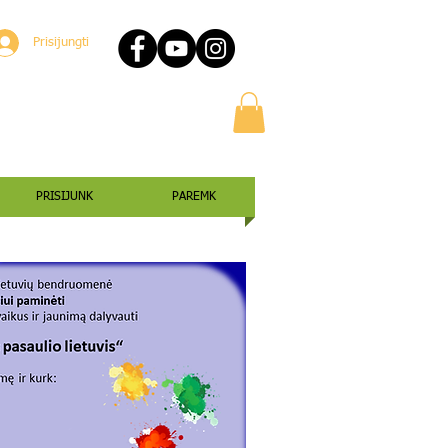
Prisijungti
PRISIJUNK
PAREMK