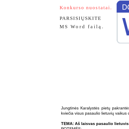
Konkurso nuostatai.
PARSISIŲSKITE
MS Word failą.
Jungtinės Karalystės pietų pakrantės
kviečia visus pasaulio lietuvių vaiku
TEMA: Aš laisvas pasaulio lietuvis
POTEMĖS: