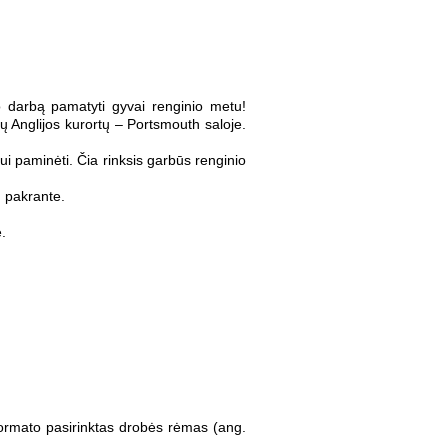
vo darbą pamatyti gyvai renginio metu!
 Anglijos kurortų – Portsmouth saloje.
i paminėti. Čia rinksis garbūs renginio
h pakrante.
e.
ormato pasirinktas drobės rėmas (ang.