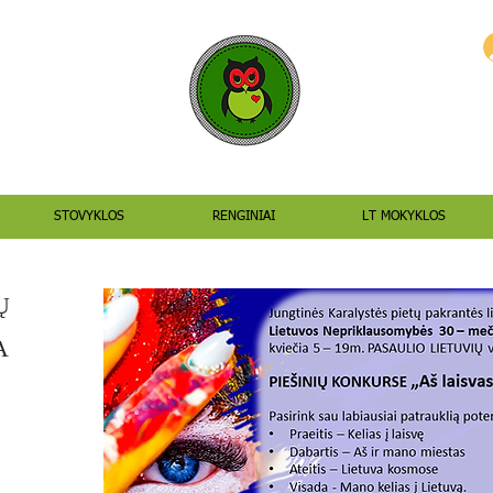
STOVYKLOS
RENGINIAI
LT MOKYKLOS
Ų
A