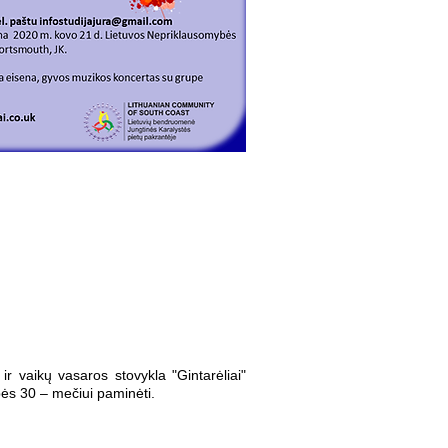
r vaikų vasaros stovykla "Gintarėliai"
bės 30 – mečiui paminėti.