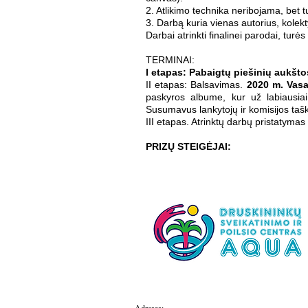
2. Atlikimo technika neribojama, bet tur
3. Darbą kuria vienas autorius, kolekt
Darbai atrinkti finalinei parodai, turė
TERMINAI:
I etapas: Pabaigtų piešinių aukšto
II etapas: Balsavimas.
2020 m. Vasa
paskyros albume, kur už labiausiai
Susumavus lankytojų ir komisijos taš
III etapas. Atrinktų darbų pristatyma
PRIZŲ STEIGĖJAI: