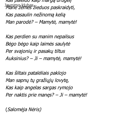
Kas paleido kaip margą drugelį
Jaunimo klubas
Mane žemės žieduos paskraidyti,
Kas pasaulin nežinomą kelią
Man parodė? – Mamytė, mamytė!
Kas perdien su manim nepailsus
Bėgo bėgo kaip laimės saulytė
Per svajonių ir pasakų tiltus
Auksinius? – Ji – mamytė, mamytė!
Kas šiltais patalėliais paklojo
Man sapnų tų gražiųjų lovytę,
Kas kaip angelas sargas rymojo
Per naktis prie manęs? – Ji – mamytė!
(
Salomėja Nėris)