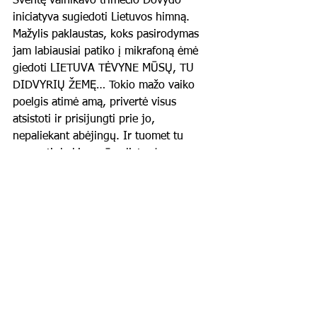
Šventę vainikavo trimečio Dovydo 
iniciatyva sugiedoti Lietuvos himną. 
Mažylis paklaustas, koks pasirodymas 
jam labiausiai patiko į mikrafoną ėmė 
giedoti LIETUVA TĖVYNE MŪSŲ, TU 
DIDVYRIŲ ŽEMĘ… Tokio mažo vaiko 
poelgis atimė amą, privertė visus 
atsistoti ir prisijungti prie jo, 
nepaliekant abėjingų. Ir tuomet tu 
supranti, kokios mūsų lietuvės mamos 
nuostabios ir kokius dar nuostabesnius 
augina Lietuvos vaikus!!! 