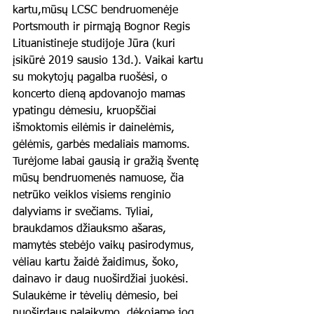
kartu,mūsų LCSC bendruomenėje 
Portsmouth ir pirmąją Bognor Regis 
Lituanistineje studijoje Jūra (kuri 
įsikūrė 2019 sausio 13d.). Vaikai kartu 
su mokytojų pagalba ruošėsi, o 
koncerto dieną apdovanojo mamas 
ypatingu dėmesiu, kruopščiai 
išmoktomis eilėmis ir dainelėmis, 
gėlėmis, garbės medaliais mamoms. 
Turėjome labai gausią ir gražią šventę 
mūsų bendruomenės namuose, čia 
netrūko veiklos visiems renginio 
dalyviams ir svečiams. Tyliai, 
braukdamos džiauksmo ašaras, 
mamytės stebėjo vaikų pasirodymus, 
vėliau kartu žaidė žaidimus, šoko, 
dainavo ir daug nuoširdžiai juokėsi. 
Sulaukėme ir tėvelių dėmesio, bei 
nuoširdaus palaikymo, dėkojame jog 