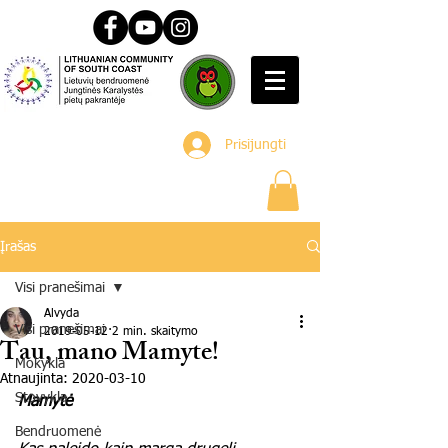
Prisijungti
Įrašas
Visi pranešimai
Alvyda
Visi pranešimai
2019-05-12
2 min. skaitymo
Tau, mano Mamyte!
Mokykla
Atnaujinta:
2020-03-10
Stovykla
Mamytė
Bendruomenė