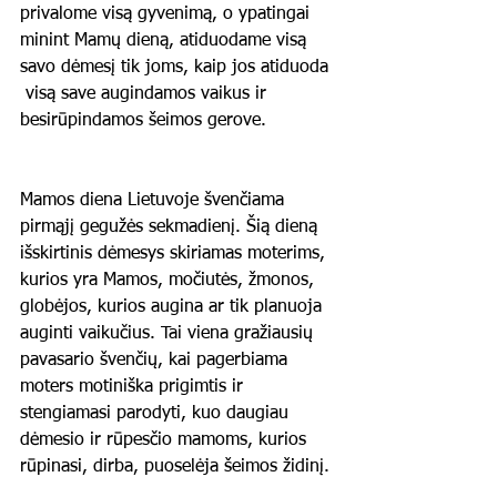
privalome visą gyvenimą, o ypatingai 
minint Mamų dieną, atiduodame visą 
savo dėmesį tik joms, kaip jos atiduoda 
 visą save augindamos vaikus ir 
besirūpindamos šeimos gerove. 
Mamos diena Lietuvoje švenčiama 
pirmąjį gegužės sekmadienį. Šią dieną 
išskirtinis dėmesys skiriamas moterims, 
kurios yra Mamos, močiutės, žmonos, 
globėjos, kurios augina ar tik planuoja 
auginti vaikučius. Tai viena gražiausių 
pavasario švenčių, kai pagerbiama 
moters motiniška prigimtis ir 
stengiamasi parodyti, kuo daugiau 
dėmesio ir rūpesčio mamoms, kurios 
rūpinasi, dirba, puoselėja šeimos židinį. 